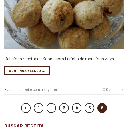
Deliciosa receita de Scone com Farinha de mandioca Zaya.
CONTINUAR LENDO
→
Postado em
Feito com a Zaya
,
Tortas
0 Comments
1
…
3
4
5
6
BUSCAR RECEITA