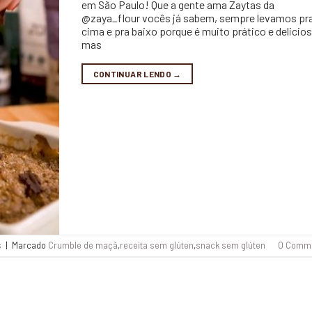
em São Paulo! Que a gente ama Zaytas da
@zaya_flour vocês já sabem, sempre levamos pr
cima e pra baixo porque é muito prático e delicio
mas
CONTINUAR LENDO
→
s
|
Marcado
Crumble de maçã
,
receita sem glúten
,
snack sem glúten
0 Comm