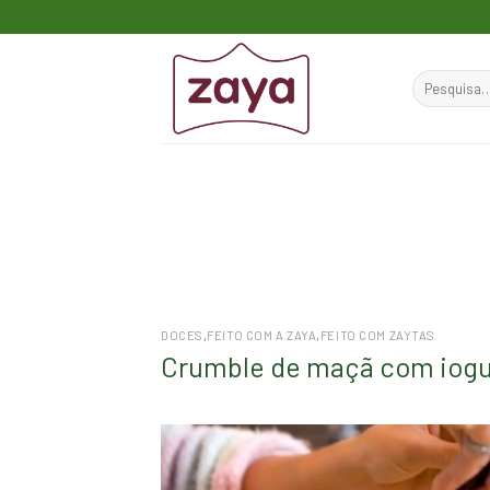
Skip
to
content
Pesquisar
por:
DOCES
,
FEITO COM A ZAYA
,
FEITO COM ZAYTAS
Crumble de maçã com iogu