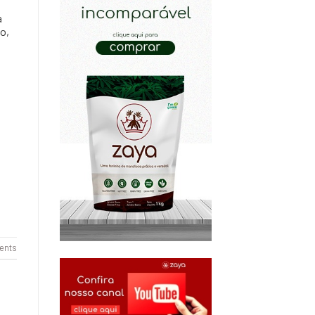
a
so,
ents