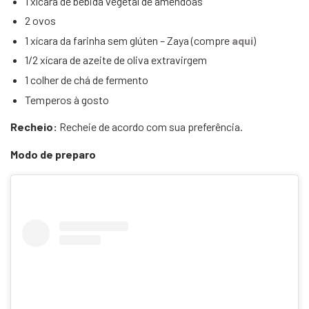
1 xícara de bebida vegetal de amêndoas
2 ovos
1 xícara da farinha sem glúten – Zaya (compre
aqui
)
1/2 xícara de azeite de oliva extravirgem
1 colher de chá de fermento
Temperos à gosto
Recheio:
Recheie de acordo com sua preferência.
Modo de preparo