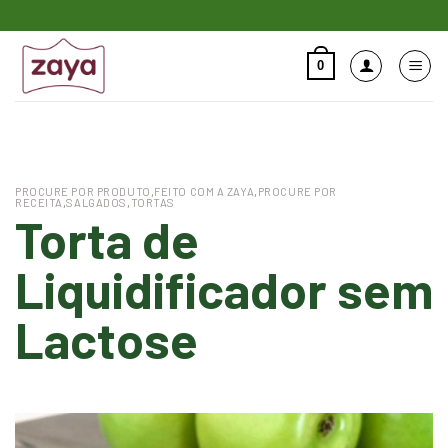
Skip
to
content
0
Pesquisar
por:
PROCURE POR PRODUTO
,
FEITO COM A ZAYA
,
PROCURE POR
RECEITA
,
SALGADOS
,
TORTAS
Torta de
Liquidificador sem
Lactose