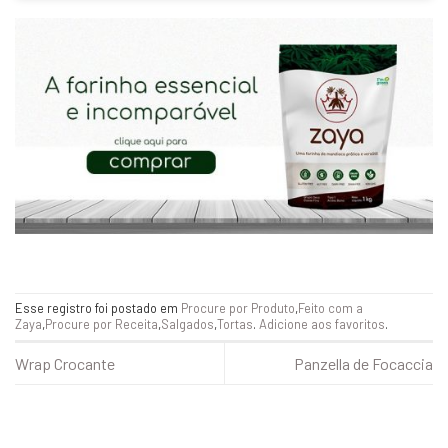
Esse registro foi postado em
Procure por Produto
,
Feito com a
Zaya
,
Procure por Receita
,
Salgados
,
Tortas
.
Adicione aos favoritos
.
Wrap Crocante
Panzella de Focaccia