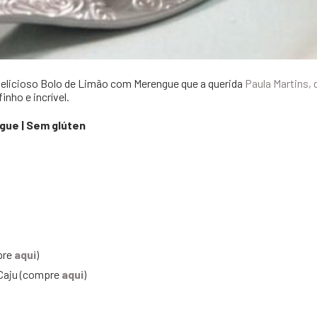
delicioso Bolo de Limão com Merengue que a querida
Paula Martins, 
inho e incrível.
gue | Sem glúten
pre
aqui
)
O Caju (compre
aqui
)