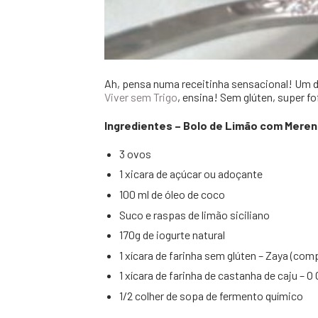
Ah, pensa numa receitinha sensacional! Um 
Viver sem Trigo
, ensina! Sem glúten, super fof
Ingredientes – Bolo de Limão com Meren
3 ovos
1 xicara de açúcar ou adoçante
100 ml de óleo de coco
Suco e raspas de limão siciliano
170g de iogurte natural
1 xícara de farinha sem glúten – Zaya (com
1 xícara de farinha de castanha de caju – 
1/2 colher de sopa de fermento químico