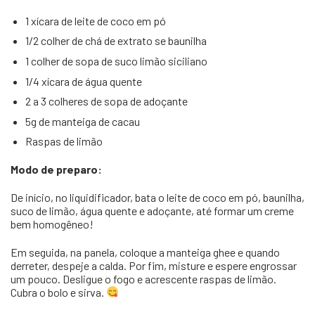
1 xícara de leite de coco em pó
1/2 colher de chá de extrato se baunilha
1 colher de sopa de suco limão siciliano
1/4 xícara de água quente
2 a 3 colheres de sopa de adoçante
5g de manteiga de cacau
Raspas de limão
Modo de preparo:
De início, no liquidificador, bata o leite de coco em pó, baunilha,
suco de limão, água quente e adoçante, até formar um creme
bem homogêneo!
Em seguida, na panela, coloque a manteiga ghee e quando
derreter, despeje a calda. Por fim, misture e espere engrossar
um pouco. Desligue o fogo e acrescente raspas de limão.
Cubra o bolo e sirva.