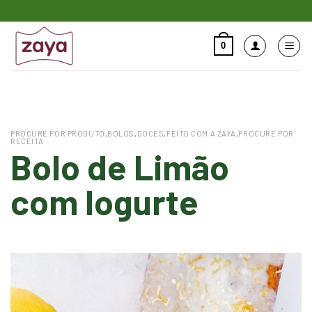
Skip
to
content
0
Pesquisar
por:
PROCURE POR PRODUTO
,
BOLOS
,
DOCES
,
FEITO COM A ZAYA
,
PROCURE POR
RECEITA
Bolo de Limão
com Iogurte