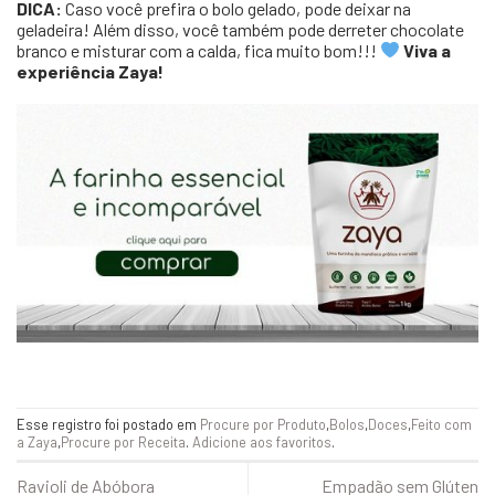
DICA:
Caso você prefira o bolo gelado, pode deixar na
geladeira! Além disso, você também pode derreter chocolate
branco e misturar com a calda, fica muito bom!!!
Viva a
experiência Zaya!
Esse registro foi postado em
Procure por Produto
,
Bolos
,
Doces
,
Feito com
a Zaya
,
Procure por Receita
.
Adicione aos favoritos
.
Ravioli de Abóbora
Empadão sem Glúten