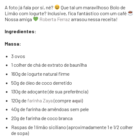
A foto já fala por si, né?
Que tal um maravilhoso Bolo de
Limão com Iogurte? Inclusive, fica fantástico com um café
Nossa amiga
Roberta Ferraz
arrasou nessa receita!
Ingredientes:
Massa:
3 ovos
1 colher de chá de extrato de baunilha
160g de iogurte natural firme
50g de óleo de coco derretido
130g de adoçante (de sua preferência)
120g de
farinha Zaya
(compre
aqui
)
40g de farinha de amêndoas sem pele
20g de farinha de coco branca
Raspas de 1 limão siciliano (aproximadamente 1 e 1/2 colher
de sopa)