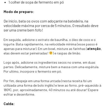
1 colher de sopa de fermento em pó
Modo de preparo:
De início, bata os ovos com adoçante na batedeira, na
velocidade máxima por cerca de 5 minutos. O resultado deve
ser uma creme bem fofo!
Em seguida, adicione o extrato de baunilha, o óleo de coco e o
iogurte. Bata rapidamente, na velocidade mínima (esse passo é
apenas para misturar). Em um bowl, misture as farinhas (
atenção
,
elas devem estar peineiradas!
) e raspas de limão.
Logo após, adicione os ingredientes secos no creme, em duas
partes. Delicadamente, misture bem a massa com uma espátula.
Por ultimo, incorpore o fermento em pó.
Por fim, despeje em uma forma untada (nesta receita foi um
utilizada uma forma de bolo inglês) e leve ao forno, pré-aquecido à
180ºC, por, aproximadamente, 40 minutos ou até dourar! Espere
esfriar e desenforme.
Calda: