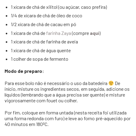
1 xícara de chá de xilitol (ou açúcar, caso prefira)⁣
1/4 de xícara de chá de óleo de coco⁣
1/2 xícara de chá de cacau em pó⁣
1 xícara de chá de
farinha Zaya
(compre
aqui
)
1 xícara de chá de farinha de aveia⁣
1 xícara de chá de água quente⁣
1 colher de sopa de fermento⁣
Modo de preparo:
Para esse bolo não é necessário o uso da batedeira
De
início, misture os ingredientes secos, em seguida, adicione os
líquidos (lembrando que a água precisa ser quente) e misture
vigorosamente com fouet ou colher. ⁣
Por fim, coloque em forma untada (nesta receita foi utilizada
uma forma redonda com furo) e leve ao forno pré-aquecido por
40 minutos em 180ºC.