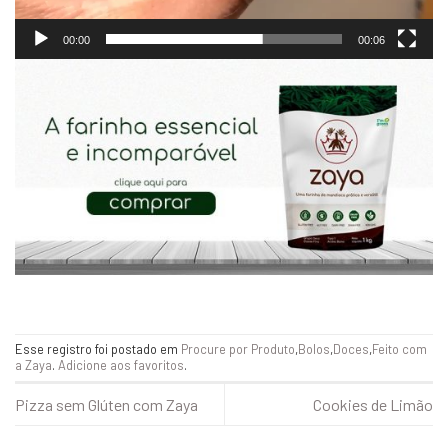
00:00
00:06
Esse registro foi postado em
Procure por Produto
,
Bolos
,
Doces
,
Feito com
a Zaya
.
Adicione aos favoritos
.
Pizza sem Glúten com Zaya
Cookies de Limão