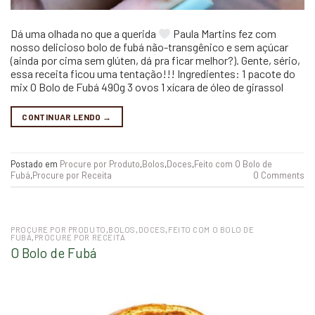
Dá uma olhada no que a querida
Paula Martins fez com
nosso delicioso bolo de fubá não-transgênico e sem açúcar
(ainda por cima sem glúten, dá pra ficar melhor?). Gente, sério,
essa receita ficou uma tentação!!! Ingredientes: 1 pacote do
mix O Bolo de Fubá 490g 3 ovos 1 xícara de óleo de girassol
CONTINUAR LENDO
→
Postado em
Procure por Produto
,
Bolos
,
Doces
,
Feito com O Bolo de
Fubá
,
Procure por Receita
0 Comments
PROCURE POR PRODUTO
,
BOLOS
,
DOCES
,
FEITO COM O BOLO DE
FUBÁ
,
PROCURE POR RECEITA
O Bolo de Fubá