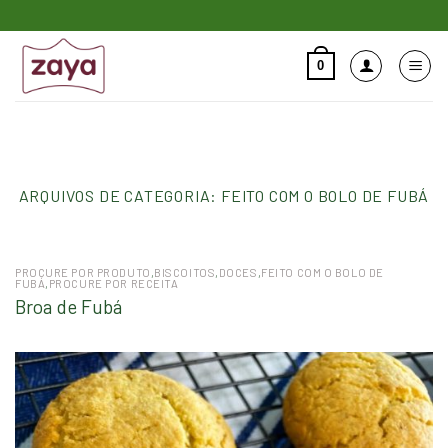
Skip
to
content
0
Pesquisar
por:
ARQUIVOS DE CATEGORIA:
FEITO COM O BOLO DE FUBÁ
PROCURE POR PRODUTO
,
BISCOITOS
,
DOCES
,
FEITO COM O BOLO DE
FUBÁ
,
PROCURE POR RECEITA
Broa de Fubá