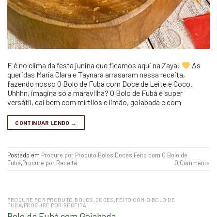
E é no clima da festa junina que ficamos aqui na Zaya!
As
queridas Maria Clara e Taynara arrasaram nessa receita,
fazendo nosso O Bolo de Fubá com Doce de Leite e Coco.
Uhhhn, imagina só a maravilha? O Bolo de Fubá é super
versátil, cai bem com mírtilos e limão, goiabada e com
CONTINUAR LENDO
→
Postado em
Procure por Produto
,
Bolos
,
Doces
,
Feito com O Bolo de
Fubá
,
Procure por Receita
0 Comments
PROCURE POR PRODUTO
,
BOLOS
,
DOCES
,
FEITO COM O BOLO DE
FUBÁ
,
PROCURE POR RECEITA
Bolo de Fubá com Goiabada