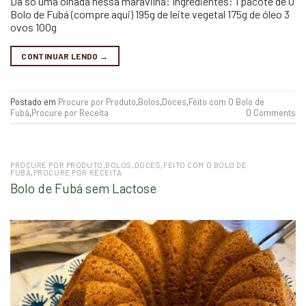
Dá só uma olhada nessa maravilha: Ingredientes: 1 pacote de O
Bolo de Fubá (compre aqui) 195g de leite vegetal 175g de óleo 3
ovos 100g
CONTINUAR LENDO
→
Postado em
Procure por Produto
,
Bolos
,
Doces
,
Feito com O Bolo de
Fubá
,
Procure por Receita
0 Comments
PROCURE POR PRODUTO
,
BOLOS
,
DOCES
,
FEITO COM O BOLO DE
FUBÁ
,
PROCURE POR RECEITA
Bolo de Fubá sem Lactose