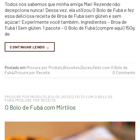
Todos nós sabemos que minha amiga Mari Rezende não
decepciona nunca! Dessa vez, ela utilizou O Bolo de Fubá e fez
essa deliciosa receita de Broa de Fubá sem glúten e sem
açúcar! Experimente você também. Ingredientes – Broa de
Fubá | Sem glúten 1 pacote – O Bolo de Fubá (compre aqui) 150g
de
CONTINUAR LENDO
→
Postado em
Procure por Produto
,
Biscoitos
,
Doces
,
Feito com O Bolo de
Fubá
,
Procure por Receita
0 Comments
PROCURE POR PRODUTO
,
BOLOS
,
DOCES
,
FEITO COM O BOLO DE
FUBÁ
,
PROCURE POR RECEITA
O Bolo de Fubá com Mirtilos