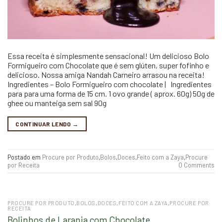
Essa receita é simplesmente sensacional! Um delicioso Bolo
Formigueiro com Chocolate que é sem glúten, super fofinho e
delicioso. Nossa amiga Nandah Carneiro arrasou na receita!
Ingredientes – Bolo Formigueiro com chocolate | Ingredientes
para para uma forma de 15 cm. 1 ovo grande ( aprox. 60g) 50g de
ghee ou manteiga sem sal 90g
CONTINUAR LENDO
→
Postado em
Procure por Produto
,
Bolos
,
Doces
,
Feito com a Zaya
,
Procure
por Receita
0 Comments
PROCURE POR PRODUTO
,
BOLOS
,
DOCES
,
FEITO COM A ZAYA
,
PROCURE POR
RECEITA
Bolinhos de Laranja com Chocolate