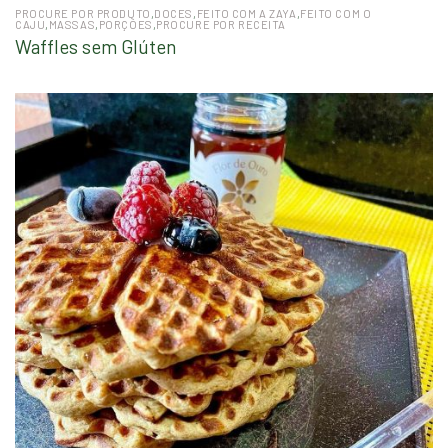
PROCURE POR PRODUTO
,
DOCES
,
FEITO COM A ZAYA
,
FEITO COM O
CAJU
,
MASSAS
,
PORÇÕES
,
PROCURE POR RECEITA
Waffles sem Glúten