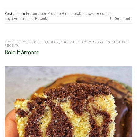
Postado em
Procure por Produto
,
Biscoitos
,
Doces
,
Feito com a
Zaya
,
Procure por Receita
0 Comments
PROCURE POR PRODUTO
,
BOLOS
,
DOCES
,
FEITO COM A ZAYA
,
PROCURE POR
RECEITA
Bolo Mármore