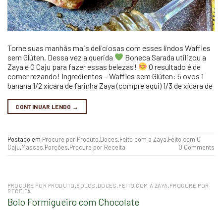
Torne suas manhãs mais deliciosas com esses lindos Waffles
sem Glúten. Dessa vez a querida
Boneca Sarada utilizou a
Zaya e O Caju para fazer essas belezas!
O resultado é de
comer rezando! Ingredientes – Waffles sem Glúten: 5 ovos 1
banana 1/2 xícara de farinha Zaya (compre aqui) 1/3 de xícara de
CONTINUAR LENDO
→
Postado em
Procure por Produto
,
Doces
,
Feito com a Zaya
,
Feito com O
Caju
,
Massas
,
Porções
,
Procure por Receita
0 Comments
PROCURE POR PRODUTO
,
BOLOS
,
DOCES
,
FEITO COM A ZAYA
,
PROCURE POR
RECEITA
Bolo Formigueiro com Chocolate