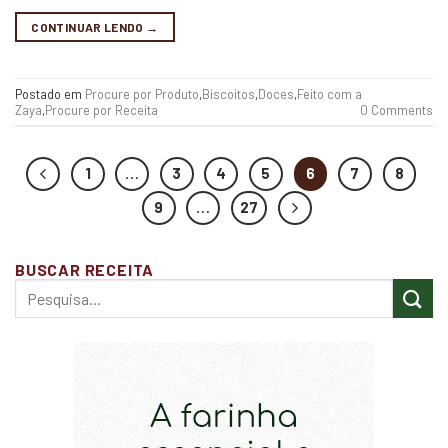
CONTINUAR LENDO
→
Postado em
Procure por Produto
,
Biscoitos
,
Doces
,
Feito com a
Zaya
,
Procure por Receita
0 Comments
1
…
3
4
5
6
7
8
9
…
27
BUSCAR RECEITA