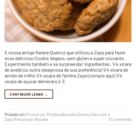
E nossa amiga Raiane Queiroz que utilizou a Zaya para fazer
esse delicioso Cookie Vegano, sem glúten e super crocante.
Experimente também e se surpreenda! Ingredientes: 1/4 xícara
de avelã (ou outra oleaginosa de sua preferência) 1/4 xícara de
amido de milho 1/4 xícara de farinha Zaya (compre aqui) 1/4
xícara de açúcar demerara 2-3
CONTINUAR LENDO
→
Postado em
Procure por Produto
,
Biscoitos
,
Doces
,
Feito com a
Zaya
,
Procure por Receita
0 Comments