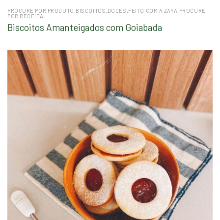
PROCURE POR PRODUTO
,
BISCOITOS
,
DOCES
,
FEITO COM A ZAYA
,
PROCURE
POR RECEITA
Biscoitos Amanteigados com Goiabada