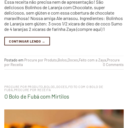
Essa receita não precisa nem de apresentação! São
deliciosos Bolinhos de Laranja com Chocolate, super
deliciosos, sem glúten e com essa cobertura de chocolate
maravilhosa! Nossa amiga Ale arrasou. Ingredientes: Bolinhos
de Laranja sem glúten: 3 ovos 1/2 xícara de óleo de coco Sumo
de 4 laranjas 2 xícaras de farinha Zaya (compre aqui) 1
CONTINUAR LENDO
→
Postado em
Procure por Produto
,
Bolos
,
Doces
,
Feito com a Zaya
,
Procure
por Receita
0 Comments
PROCURE POR PRODUTO
,
BOLOS
,
DOCES
,
FEITO COM O BOLO DE
FUBÁ
,
PROCURE POR RECEITA
O Bolo de Fubá com Mirtilos