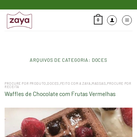
Skip
to
content
0
Pesquisar
por:
ARQUIVOS DE CATEGORIA:
DOCES
PROCURE POR PRODUTO
,
DOCES
,
FEITO COM A ZAYA
,
MASSAS
,
PROCURE POR
RECEITA
Waffles de Chocolate com Frutas Vermelhas