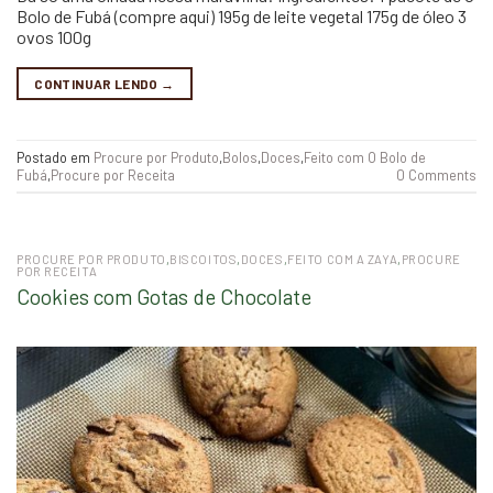
Bolo de Fubá (compre aqui) 195g de leite vegetal 175g de óleo 3
ovos 100g
CONTINUAR LENDO
→
Postado em
Procure por Produto
,
Bolos
,
Doces
,
Feito com O Bolo de
Fubá
,
Procure por Receita
0 Comments
PROCURE POR PRODUTO
,
BISCOITOS
,
DOCES
,
FEITO COM A ZAYA
,
PROCURE
POR RECEITA
Cookies com Gotas de Chocolate